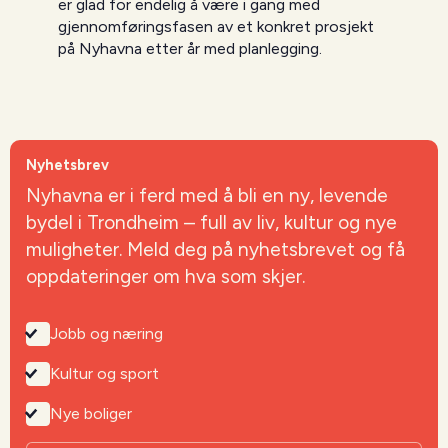
er glad for endelig å være i gang med
gjennomføringsfasen av et konkret prosjekt
på Nyhavna etter år med planlegging.
Nyhetsbrev
Nyhavna er i ferd med å bli en ny, levende
bydel i Trondheim – full av liv, kultur og nye
muligheter. Meld deg på nyhetsbrevet og få
oppdateringer om hva som skjer.
Jobb og næring
Kultur og sport
Nye boliger