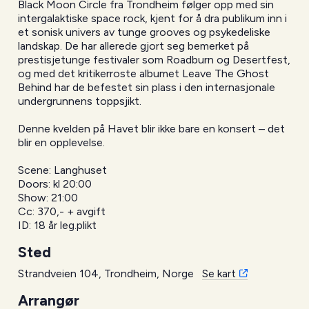
Black Moon Circle fra Trondheim følger opp med sin
intergalaktiske space rock, kjent for å dra publikum inn i
et sonisk univers av tunge grooves og psykedeliske
landskap. De har allerede gjort seg bemerket på
prestisjetunge festivaler som Roadburn og Desertfest,
og med det kritikerroste albumet Leave The Ghost
Behind har de befestet sin plass i den internasjonale
undergrunnens toppsjikt.
Denne kvelden på Havet blir ikke bare en konsert – det
blir en opplevelse.
Scene: Langhuset
Doors: kl 20:00
Show: 21:00
Cc: 370,- + avgift
ID: 18 år leg.plikt
Sted
Strandveien 104, Trondheim, Norge
Se kart
Arrangør