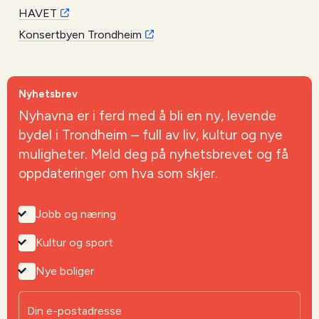
HAVET
Konsertbyen Trondheim
Nyhetsbrev
Nyhavna er i ferd med å bli en ny, levende
bydel i Trondheim – full av liv, kultur og nye
muligheter. Meld deg på nyhetsbrevet og få
oppdateringer om hva som skjer.
Jobb og næring
Kultur og sport
Nye boliger
Din e-postadresse