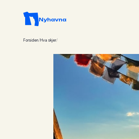
Nyhavna
Forsiden
/
Hva skjer
/