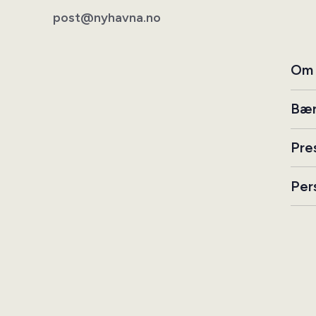
post@nyhavna.no
Om 
Bær
Pre
Per