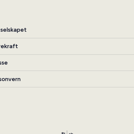
selskapet
ekraft
sse
sonvern