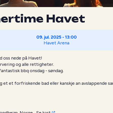
rtime Havet
09. jul. 2025 - 13:00
Havet Arena
d oss nede på Havet!
vering og alle rettigheter.
fantastisk bbq onsdag - søndag.
deg et et forfriskende bad eller kanskje an avslappende sa
rondheim, Norge
Se kart