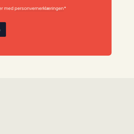
er med
personvernerklæringen
*
å