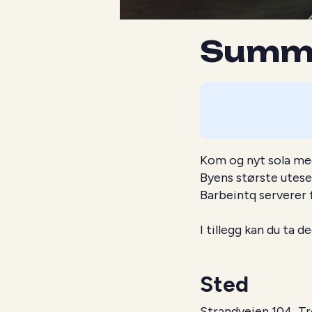
Summe
Kom og nyt sola me
Byens største uteser
Barbeintq serverer 
I tillegg kan du ta 
Sted
Strandveien 104, T