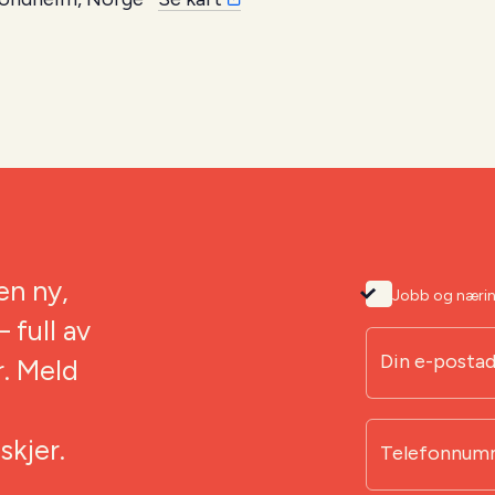
en ny,
Jobb og næri
 full av
Din e-posta
r. Meld
kjer.
Telefonnum