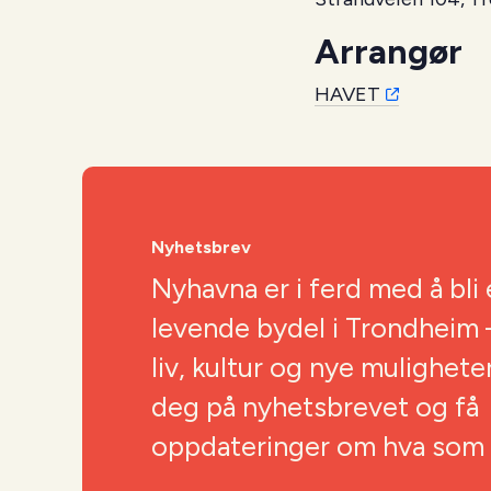
Arrangør
HAVET
Nyhetsbrev
Nyhavna er i ferd med å bli 
levende bydel i Trondheim –
liv, kultur og nye mulighete
deg på nyhetsbrevet og få
oppdateringer om hva som s