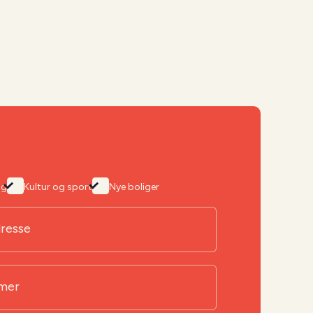
ng
Kultur og sport
Nye boliger
dresse
mer