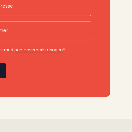
dresse
mer
er med
personvernerklæringen
*
å