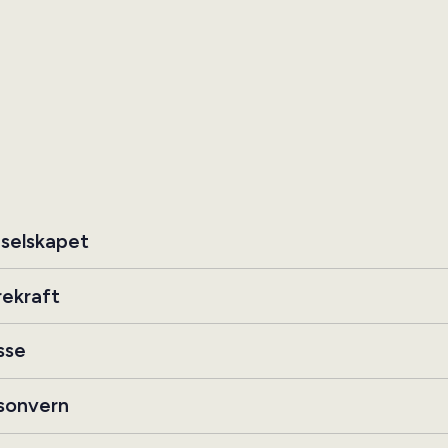
selskapet
ekraft
sse
sonvern