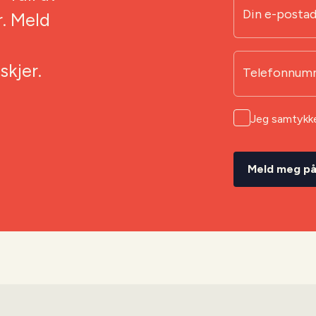
Din e-posta
r. Meld
kjer.
Telefonnum
Jeg samtykk
Meld meg p