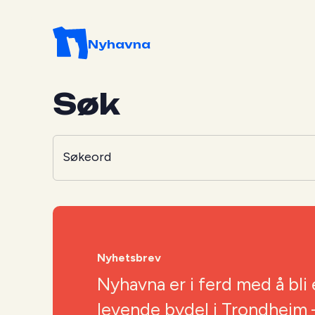
Nyhavna
Søk
Søkeord
Nyhetsbrev
Nyhavna er i ferd med å bli 
levende bydel i Trondheim –