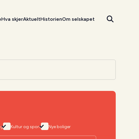
e
Hva skjer
Aktuelt
Historien
Om selskapet
ng
Kultur og sport
Nye boliger