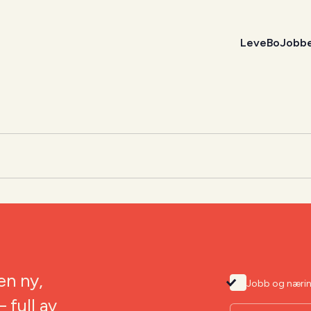
Leve
Bo
Jobb
en ny,
Jobb og næri
 full av